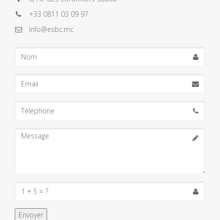
+33 0811 03 09 97
info@esbc.mc
Nom
Email
Téléphone
Message
S�curit�
anti-
spam